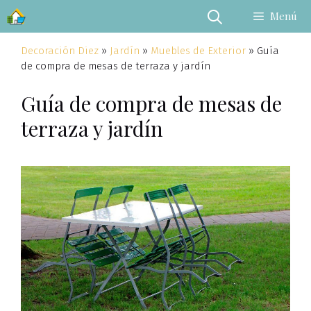
Saltar
Menú
al
contenido
Decoración Diez
»
Jardín
»
Muebles de Exterior
»
Guía
de compra de mesas de terraza y jardín
Guía de compra de mesas de
terraza y jardín